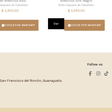
er Avestruz Azul
Avestruz Gris Negro
Vaquera de Caballero
Bota Vaquera de Caballero
$ 3,950.00
$ 3,950.00
Ver
COTIZA POR WHATSAPP
COTIZA POR WHATSAPP
Follow us
 San Francisco del Rincón, Guanajuato.