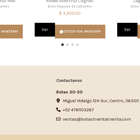
ruz Miel
Rodeo Avestruz Cognac
Lag
allero
Bota Vaquera de Caballero
Bota 
$ 3,950.00
Ver
Ver
R WHATSAPP
COTIZA POR WHATSAPP
Contactanos
Botas 30-30
Miguel Hidalgo 124-Sur, Centro, 36300
+52 4761103267
ventas@botastreintatreinta.com