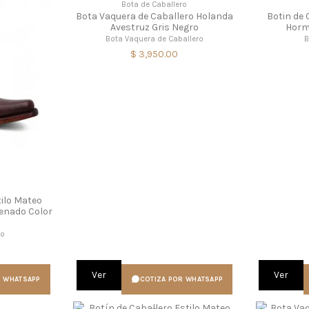
Bota de Caballero
Bota Vaquera de Caballero Holanda
Botin de 
Avestruz Gris Negro
Horma
Bota Vaquera de Caballero
B
$ 3,950.00
o
tilo Mateo
Venado Color
eo
Ver
Ver
R WHATSAPP
COTIZA POR WHATSAPP