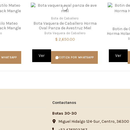
o
Bota de Caballero
tilo Mateo
Bota Vaquera de Caballero Horma
ack Mangle
Oval Panza de Avestruz Miel
Botin de 
Horma Hola
eo
Bota Vaquera de Caballero
B
$ 2,650.00
Ver
Ver
R WHATSAPP
COTIZA POR WHATSAPP
Contactanos
Botas 30-30
Miguel Hidalgo 124-Sur, Centro, 36300
+52 4761103267