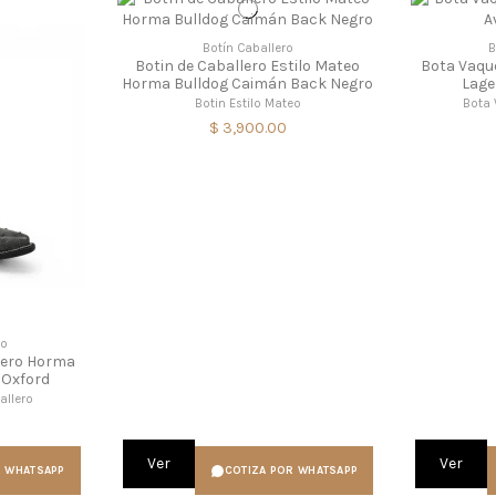
Botín Caballero
B
Botin de Caballero Estilo Mateo
Bota Vaqu
Horma Bulldog Caimán Back Negro
Lage
Botin Estilo Mateo
Bota 
$ 3,900.00
ro
lero Horma
 Oxford
allero
Ver
Ver
R WHATSAPP
COTIZA POR WHATSAPP