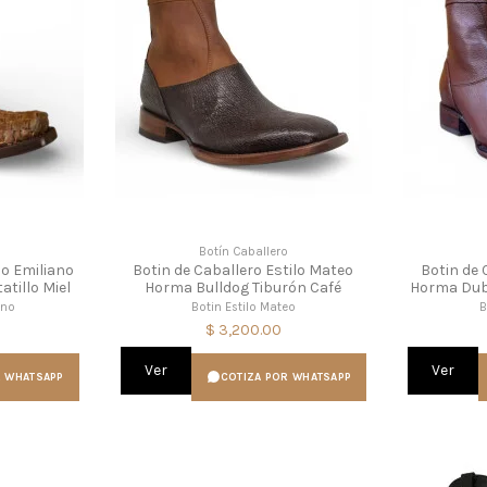
o
Botín Caballero
lo Emiliano
Botin de Caballero Estilo Mateo
Botin de 
atillo Miel
Horma Bulldog Tiburón Café
Horma Dub
ano
Botin Estilo Mateo
B
$ 3,200.00
Ver
Ver
R WHATSAPP
COTIZA POR WHATSAPP