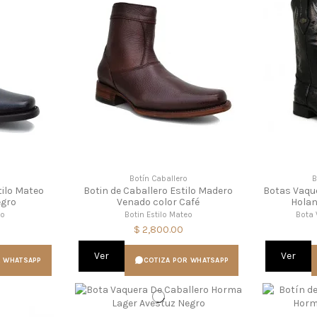
o
Botín Caballero
B
tilo Mateo
Botin de Caballero Estilo Madero
Botas Vaqu
egro
Venado color Café
Holan
eo
Botin Estilo Mateo
Bota 
$ 2,800.00
Ver
Ver
R WHATSAPP
COTIZA POR WHATSAPP