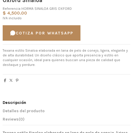
Oxford Sinaloa
Referencia
HORMA SINALOA GRIS OXFORD
$ 4,500.00
IVA incluido
COTIZA POR WHATSAPP
Texana estilo Sinaloa elaborada en lana de pelo de conejo, ligera, elegante y
de alta durabilidad. Un diseño clásico que aporta presencia y estilo en
cualquier ocasión, ideal para quienes buscan una pieza de calidad que
destaque y perdure.
Descripción
Detalles del producto
Reviews
(0)
Texana estilo Sinaloa elaborada en lana de pelo de conejo, ligera,