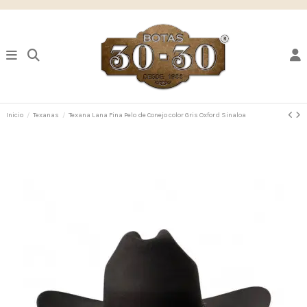
Inicio
Texanas
Texana Lana Fina Pelo de Conejo color Gris Oxford Sinaloa