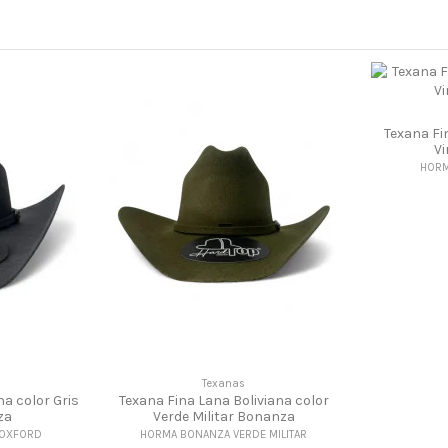
Texana Fi
Vi
HORM
Texanas
na color Gris
Texana Fina Lana Boliviana color
za
Verde Militar Bonanza
 OXFORD
HORMA BONANZA VERDE MILITAR