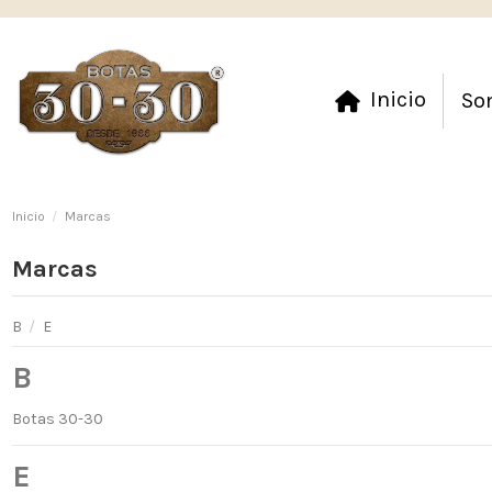
Inicio
So
Inicio
Marcas
Marcas
B
/
E
B
Botas 30-30
E