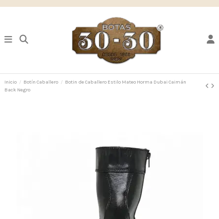
Inicio
Botín Caballero
Botin de Caballero Estilo Mateo Horma Dubai Caimán
Back Negro