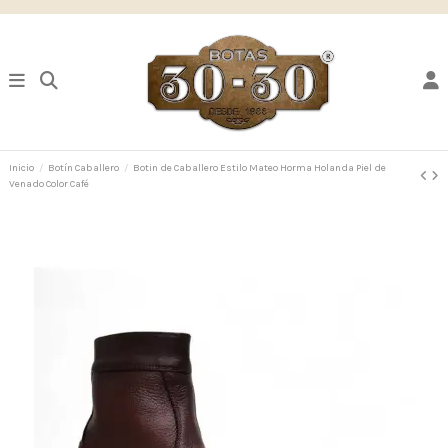
Inicio
Botín Caballero
Botin de Caballero Estilo Mateo Horma Holanda Piel de
Venado Color Café