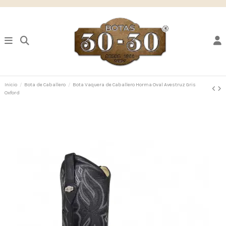
Inicio
Bota de Caballero
Bota Vaquera de Caballero Horma Oval Avestruz Gris
Oxford