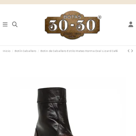
Inicio
Botín Caballero
Botin de Caballero Estilo Mateo Horma Oval Lizard Café